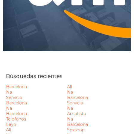
Búsquedas recientes
Barcelona
All
Na
Na
Servicio
Barcelona
Barcelona
Servicio
Na
Na
Barcelona
Amatista
Telefonos
Na
Layo
Barcelona
All
Sexshop