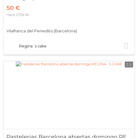
50 €
Hace 2317d 9h
Vilafranca del Penedès (Barcelona)
Regina´s cake
2
Pastelerias Barcelona abiertas domingo REGINA´S CAKE