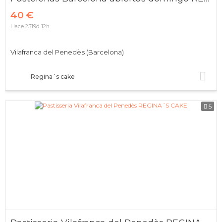
40 €
Hace 2319d 12h
Vilafranca del Penedès (Barcelona)
Regina´s cake
5