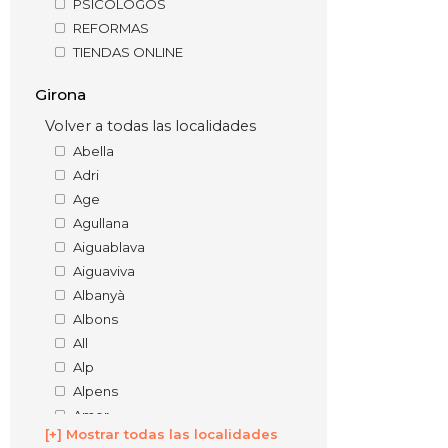
PSICÓLOGOS
REFORMAS
TIENDAS ONLINE
Girona
Volver a todas las localidades
Abella
Adri
Age
Agullana
Aiguablava
Aiguaviva
Albanyà
Albons
All
Alp
Alpens
Amer
[+] Mostrar todas las localidades
Anglès