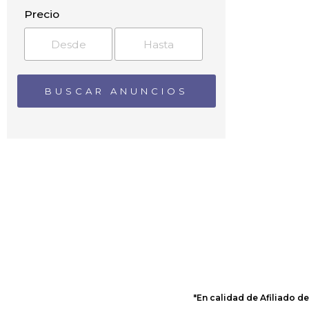
Arbúcies
Precio
Argelaguer
Arnera
Avinyonet de Puigventós
Banyoles
Barri del Pantà
Bas
Bàscara
Baseia
Bassegoda
Batet de la Serra
Beget
Begudà
Begur
Bellavista
Besalú
Bescanó
Beuda
"En calidad de Afiliado d
Biert