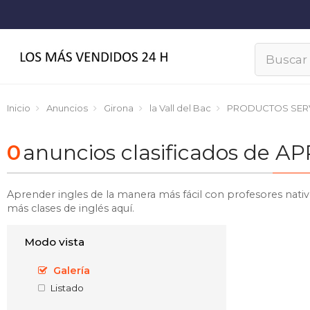
Inicio
Anuncios
Girona
la Vall del Bac
PRODUCTOS SER
0
anuncios clasificados de A
Aprender ingles de la manera más fácil con profesores nativ
más clases de inglés aquí.
Modo vista
Galería
Listado