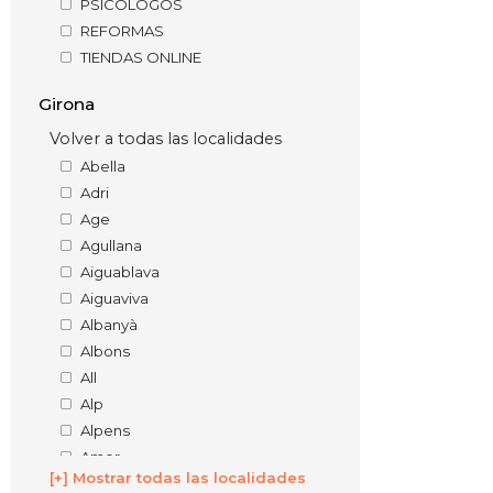
PSICÓLOGOS
REFORMAS
TIENDAS ONLINE
Girona
Volver a todas las localidades
Abella
Adri
Age
Agullana
Aiguablava
Aiguaviva
Albanyà
Albons
All
Alp
Alpens
Amer
[+] Mostrar todas las localidades
Anglès