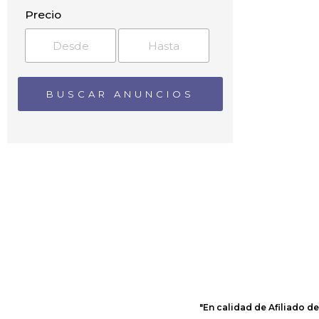
Arbúcies
Precio
Argelaguer
Arnera
Avinyonet de Puigventós
Banyoles
Barri del Pantà
Bas
Bàscara
Baseia
Bassegoda
Batet de la Serra
Beget
Begudà
Begur
Bellavista
Besalú
Bescanó
Beuda
"En calidad de Afiliado d
Biert