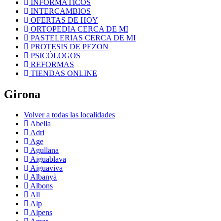
INFORMÁTICOS
INTERCAMBIOS
OFERTAS DE HOY
ORTOPEDIA CERCA DE MI
PASTELERIAS CERCA DE MI
PROTESIS DE PEZON
PSICÓLOGOS
REFORMAS
TIENDAS ONLINE
Girona
Volver a todas las localidades
Abella
Adri
Age
Agullana
Aiguablava
Aiguaviva
Albanyà
Albons
All
Alp
Alpens