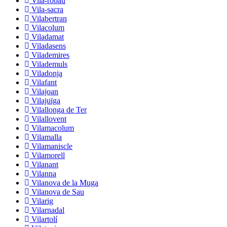
Vila-robau
Vila-sacra
Vilabertran
Vilacolum
Viladamat
Viladasens
Vilademires
Vilademuls
Viladonja
Vilafant
Vilajoan
Vilajuïga
Vilallonga de Ter
Vilallovent
Vilamacolum
Vilamalla
Vilamaniscle
Vilamorell
Vilanant
Vilanna
Vilanova de la Muga
Vilanova de Sau
Vilarig
Vilarnadal
Vilartolí