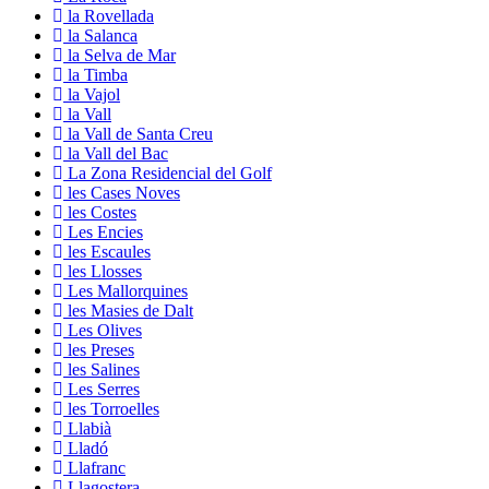
la Rovellada
la Salanca
la Selva de Mar
la Timba
la Vajol
la Vall
la Vall de Santa Creu
la Vall del Bac
La Zona Residencial del Golf
les Cases Noves
les Costes
Les Encies
les Escaules
les Llosses
Les Mallorquines
les Masies de Dalt
Les Olives
les Preses
les Salines
Les Serres
les Torroelles
Llabià
Lladó
Llafranc
Llagostera