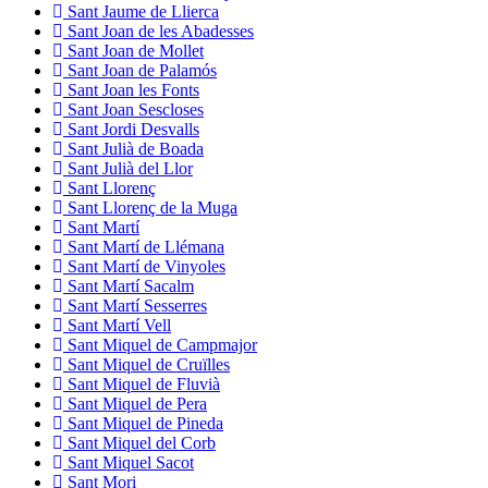
Sant Jaume de Llierca
Sant Joan de les Abadesses
Sant Joan de Mollet
Sant Joan de Palamós
Sant Joan les Fonts
Sant Joan Sescloses
Sant Jordi Desvalls
Sant Julià de Boada
Sant Julià del Llor
Sant Llorenç
Sant Llorenç de la Muga
Sant Martí
Sant Martí de Llémana
Sant Martí de Vinyoles
Sant Martí Sacalm
Sant Martí Sesserres
Sant Martí Vell
Sant Miquel de Campmajor
Sant Miquel de Cruïlles
Sant Miquel de Fluvià
Sant Miquel de Pera
Sant Miquel de Pineda
Sant Miquel del Corb
Sant Miquel Sacot
Sant Mori