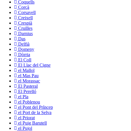
Coquells
Corçà
Corsavell
Creixell
Crespià
Cruïlles
Darnius
Das
Delfià
Domeny
Dòrria
El Coll
El Llac del Cigne
el Mallol
el Mas Pau
el Morassac
El Pasteral
El Perelló
el Pla
el Poblenou
el Pont del Príncep
el Port de la Selva
el Priorat
el Puig Barutell
el Pujol