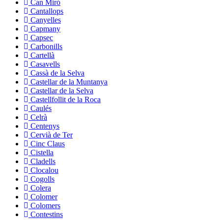
Can Miró
Cantallops
Canyelles
Capmany
Capsec
Carbonills
Cartellà
Casavells
Cassà de la Selva
Castellar de la Muntanya
Castellar de la Selva
Castellfollit de la Roca
Caulés
Celrà
Centenys
Cervià de Ter
Cinc Claus
Cistella
Cladells
Clocalou
Cogolls
Colera
Colomer
Colomers
Contestins