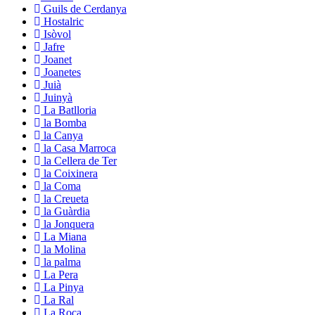
Guils de Cerdanya
Hostalric
Isòvol
Jafre
Joanet
Joanetes
Juià
Juinyà
La Batlloria
la Bomba
la Canya
la Casa Marroca
la Cellera de Ter
la Coixinera
la Coma
la Creueta
la Guàrdia
la Jonquera
La Miana
la Molina
la palma
La Pera
La Pinya
La Ral
La Roca