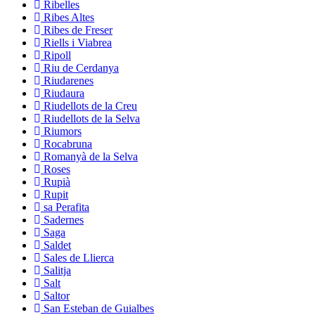
Ribelles
Ribes Altes
Ribes de Freser
Riells i Viabrea
Ripoll
Riu de Cerdanya
Riudarenes
Riudaura
Riudellots de la Creu
Riudellots de la Selva
Riumors
Rocabruna
Romanyà de la Selva
Roses
Rupià
Rupit
sa Perafita
Sadernes
Saga
Saldet
Sales de Llierca
Salitja
Salt
Saltor
San Esteban de Guialbes