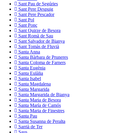
Sant Pau de Segúries
Sant Pere Despuig
Sant Pere Pescador
Sant Pol
Sant Ponç
Sant Quirze de Besora
Sant Romà de Sau
Sant Salvador de Bianya
Sant Tomàs de Fluvià
Santa Anna
Santa Bàrbara de Pruneres
Santa Coloma de Farners
Santa Eugènia
Santa Eulàlia
Santa Isabel
Santa Magdalena
Santa Margarida
Santa Margarida de Bianya
Santa Maria de Besora
Santa María de Camós
Santa Maria de Finestres
Santa Pau
Santa Susanna de Peralta
Sarrià de Ter
Saus