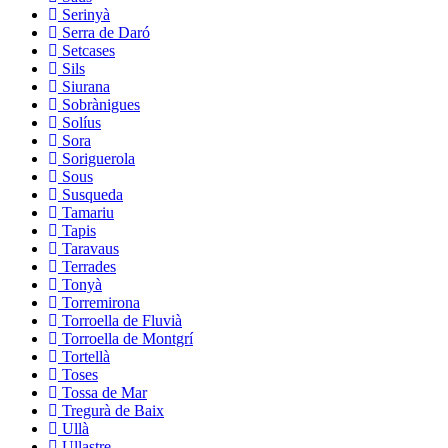
Serinyà
Serra de Daró
Setcases
Sils
Siurana
Sobrànigues
Solíus
Sora
Soriguerola
Sous
Susqueda
Tamariu
Tapis
Taravaus
Terrades
Tonyà
Torremirona
Torroella de Fluvià
Torroella de Montgrí
Tortellà
Toses
Tossa de Mar
Tregurà de Baix
Ullà
Ullastre