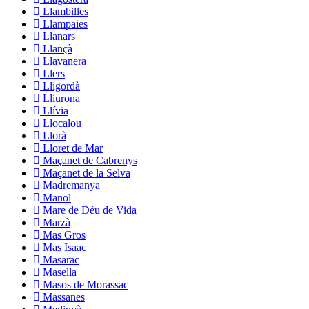
Llambilles
Llampaies
Llanars
Llançà
Llavanera
Llers
Lligordà
Lliurona
Llívia
Llocalou
Llorà
Lloret de Mar
Maçanet de Cabrenys
Maçanet de la Selva
Madremanya
Manol
Mare de Déu de Vida
Marzà
Mas Gros
Mas Isaac
Masarac
Masella
Masos de Morassac
Massanes