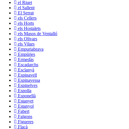
el Riuet
el Sallent
El Serrat
els Cellers
els Horts
els Hostalets
els Masos de Ventalló
els Olivars
els Vilars
Empuriabrava
Empúries
Ermedàs
Escadarchs
Esclanyà
Espinavell
Espinavessa
Espinelves
Espolla
Esponellà
Estanyet
Estanyol
Fabert
Falgons
Figueres
Flaçà