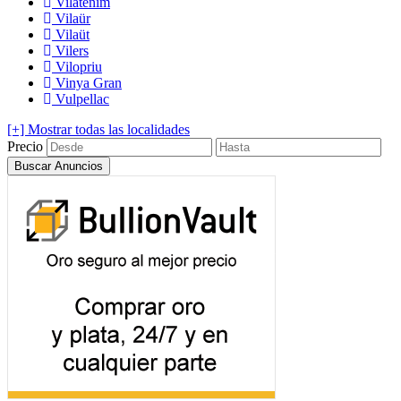
Vilatenim
Vilaür
Vilaüt
Vilers
Vilopriu
Vinya Gran
Vulpellac
[+] Mostrar todas las localidades
Precio