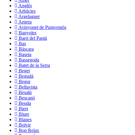
Amer
Anglès
Arbúcies
Argelaguer
Arnera
Avinyonet de Puigventós
Banyoles
Barri del Pantà
Bas
Bàscara
Baseia
Bassegoda
Batet de la Serra
Beget
Begudà
Begur
Bellavista
Besalú
Bescanó
Beuda
Biert
Biure
Blanes
Bolvir
Bon Relax