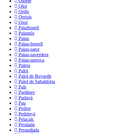
Olopte
Olot
Ordis
Orriols
Osor
Palafrugell
Palamós
Palau
Palau-borrell
Palau-sator
Palau-saverdera
Palau-surroca
Palera
Palol
Palol de Revardit
Palol de Sabaldòria
Pals
Pardines
Parlavà
Pau
Pedret
Pedrinyà
Pelacalç
Peralada
Peratallada