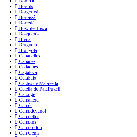
Bonmatí
Bordils
Borgonyà
Borrassà
Borredà
Bosc de Tosca
Bosquerós
Breda
Bruguera
Brunyola
Cabanelles
Cabanes
Cadaqués
Cagaloca
Calabuig
Caldes de Malavella
Calella de Palafrugell
Calonge
Camallera
Camós
Campdevànol
Campelles
Campins
Camprodon
Can Genís