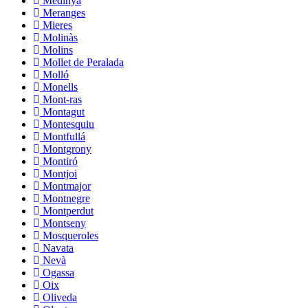
Medinyà
Meranges
Mieres
Molinàs
Molins
Mollet de Peralada
Molló
Monells
Mont-ras
Montagut
Montesquiu
Montfullá
Montgrony
Montiró
Montjoi
Montmajor
Montnegre
Montperdut
Montseny
Mosqueroles
Navata
Nevà
Ogassa
Oix
Oliveda