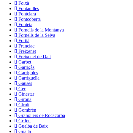
Foixà
Fontanilles
Fontclara
Fontcoberta
Fonteta
Fornells de la Montanya
Fornells de la Selva
Fortià
Franciac
Freixenet
Freixenet de Dalt
Garbet
Garrigàs
Garrigoles
Garriguella
Gaüses
Ger
Ginestar
Girona
Girult
Gombrèn
Granollers de Rocacorba
Grifeu
Gualba de Baix
Gualta