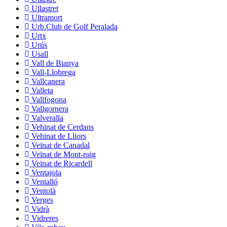
Ullastret
Ultramort
Urb.Club de Golf Peralada
Urtx
Urús
Usall
Vall de Bianya
Vall-Llobrega
Vallcanera
Valleta
Vallfogona
Vallgornera
Valveralla
Vehinat de Cerdans
Vehinat de Lliors
Veïnat de Canadal
Veïnat de Mont-roig
Veïnat de Ricardell
Ventajola
Ventalló
Ventolà
Verges
Vidrà
Vidreres