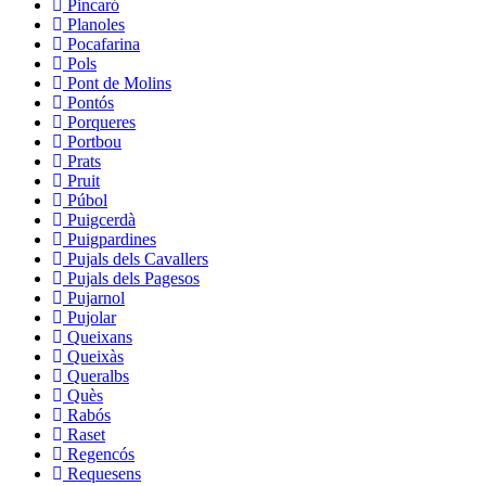
Pincaró
Planoles
Pocafarina
Pols
Pont de Molins
Pontós
Porqueres
Portbou
Prats
Pruit
Púbol
Puigcerdà
Puigpardines
Pujals dels Cavallers
Pujals dels Pagesos
Pujarnol
Pujolar
Queixans
Queixàs
Queralbs
Quès
Rabós
Raset
Regencós
Requesens