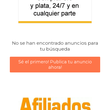
No se han encontrado anuncios para
tu búsqueda
Sé el primero! Publica tu anuncio
ahora!