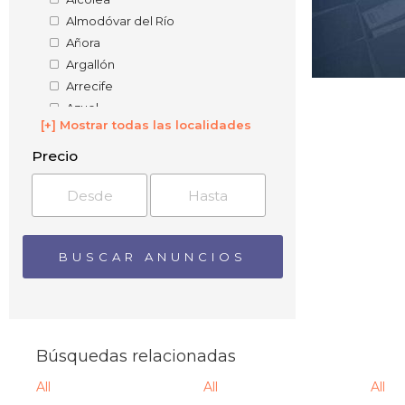
Almodóvar del Río
Añora
Argallón
Arrecife
Azuel
[+] Mostrar todas las localidades
Badolatosa
Baena
Precio
Barranco del Lobo
Barriaga
Belalcázar
Bélmez
Benadalid
Benamejí
Blázquez
Brácana
Bujalance
Búsquedas relacionadas
Cabra
All
All
All
Campo-Nubes