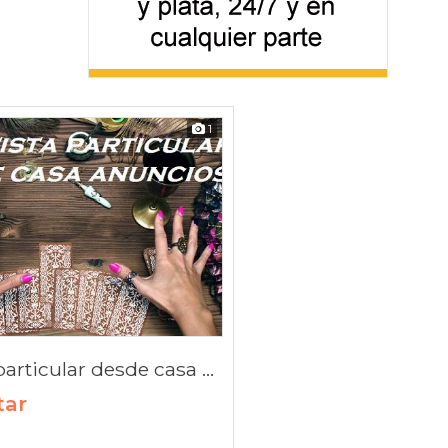
1
Tarotista particular desde casa o domicilio
tar