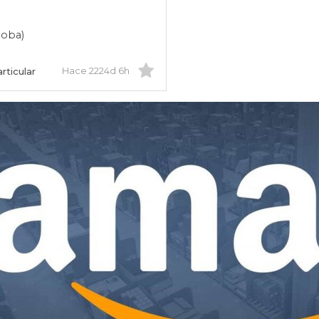
doba)
Hace 2224d 6h
rticular