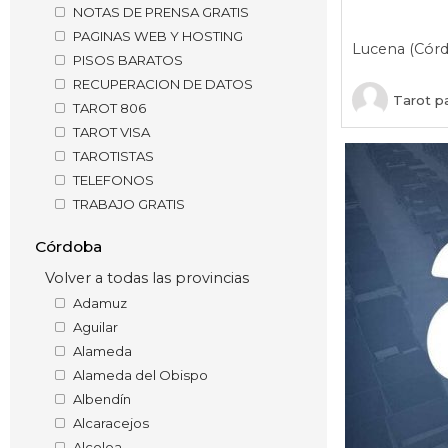
NOTAS DE PRENSA GRATIS
PAGINAS WEB Y HOSTING
Lucena (Cór
PISOS BARATOS
RECUPERACION DE DATOS
Tarot pa
TAROT 806
TAROT VISA
TAROTISTAS
TELEFONOS
TRABAJO GRATIS
Córdoba
Volver a todas las provincias
Adamuz
Aguilar
Alameda
Alameda del Obispo
Albendín
Alcaracejos
Alcolea