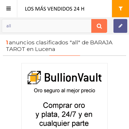
Publica tu Anuncio
1
anuncios clasificados "all" de BARAJA
Registro
TAROT en Lucena
Mi cuenta