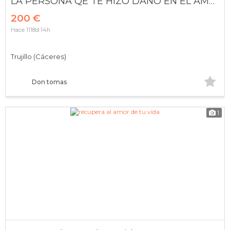
LA PERSONA QE TE HIZO DAÑO EN EL AMOR, LA PAGARÁ
200 €
Hace 1118d 14h
Trujillo (Cáceres)
Don tomas
1