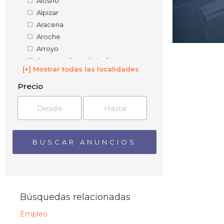
Alosno
Alpizar
Aracena
Aroche
Arroyo
Arroyomolinos de León
[+] Mostrar todas las localidades
Ayamonte
Beas
Precio
Berrocal
Bollullos par del Condado
Bonares
Caballón
Cabezas del Pasto
Cabezas Rubias
Calabazares
Calañas
Campofrío
Búsquedas relacionadas
Cañada del Ruido
Empleo
Canaleja