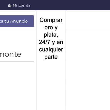
Mi cuenta
ca tu Anuncio
lmonte