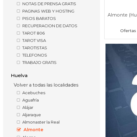
NOTAS DE PRENSA GRATIS
PAGINAS WEB Y HOSTING
Almonte (Hu
PISOS BARATOS
RECUPERACION DE DATOS
Ofertas 
TAROT 806
TAROT VISA
TAROTISTAS
TELEFONOS
TRABAJO GRATIS
Huelva
Volver a todas las localidades
Acebuches
Aguafría
Alájar
Aljaraque
Almonaster la Real
Almonte