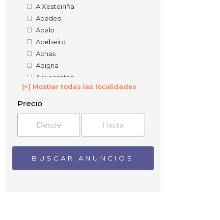
A Xesteiriña
Abades
Ábalo
Acebeiro
Achas
Adigna
Aguasantas
[+] Mostrar todas las localidades
Agudelo
Aguiones
Precio
Alba
Albarellos
Alcabre
Alceme
Aldán
Aldea de Abaixo
Alemparte
Alján
Almofrey
Alperiz