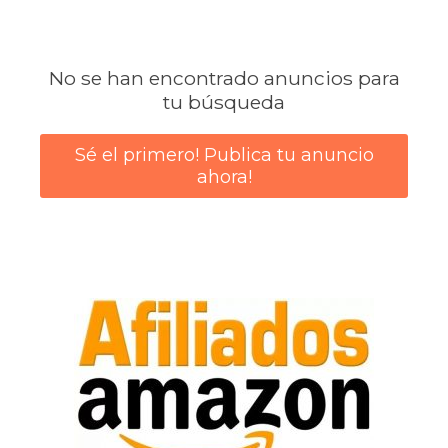
No se han encontrado anuncios para
tu búsqueda
Sé el primero! Publica tu anuncio
ahora!