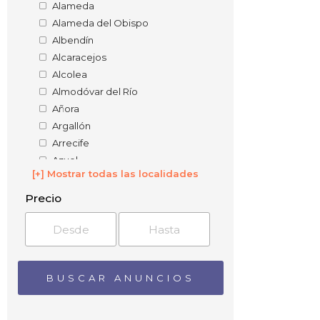
Alameda
Alameda del Obispo
Albendín
Alcaracejos
Alcolea
Almodóvar del Río
Añora
Argallón
Arrecife
Azuel
[+] Mostrar todas las localidades
Badolatosa
Baena
Precio
Barranco del Lobo
Barriaga
Belalcázar
Bélmez
Benadalid
Benamejí
Blázquez