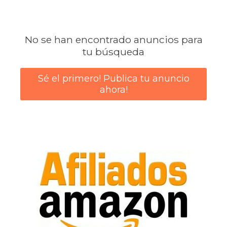
No se han encontrado anuncios para
tu búsqueda
Sé el primero! Publica tu anuncio
ahora!