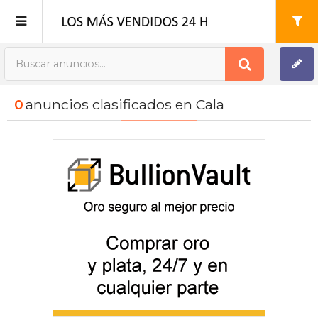
Publica tu Anuncio
0
anuncios clasificados en Cala
Registro
Mi cuenta