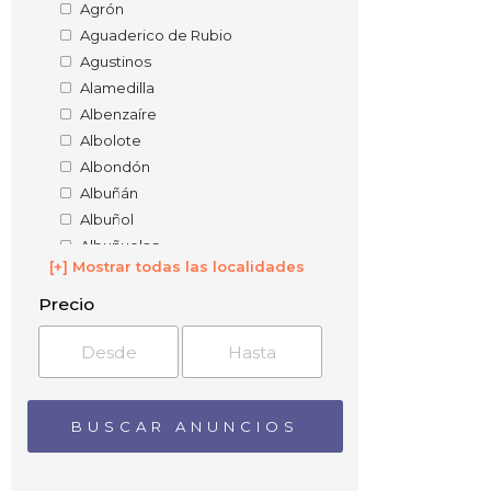
Agrón
Aguaderico de Rubio
Agustinos
Alamedilla
Albenzaíre
Albolote
Albondón
Albuñán
Albuñol
Albuñuelas
[+] Mostrar todas las localidades
Alcaucín
Alcázar
Precio
Alcudia de Guadix
Alcútar
Aldeire
Alfacar
Alfarnate
Alfarnatejo
Alfornón