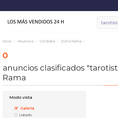
Inicio
Anuncios
Córdoba
Doña Rama
0
anuncios clasificados "tarot
Rama
Modo vista
Galería
Listado