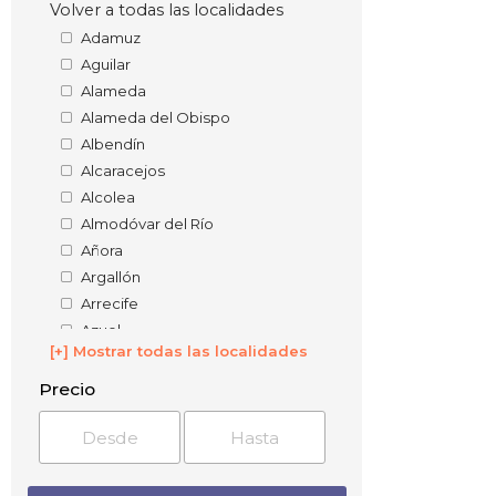
Volver a todas las localidades
Adamuz
Aguilar
Alameda
Alameda del Obispo
Albendín
Alcaracejos
Alcolea
Almodóvar del Río
Añora
Argallón
Arrecife
Azuel
[+] Mostrar todas las localidades
Badolatosa
Baena
Precio
Barranco del Lobo
Barriaga
Belalcázar
Bélmez