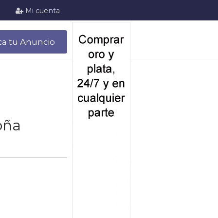
Mi cuenta
ca tu Anuncio
oña