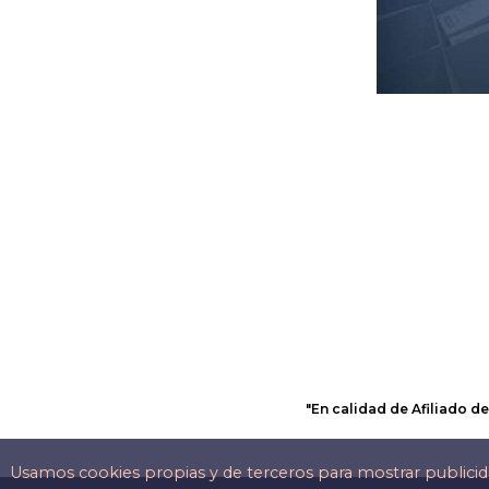
Cala Mesquida
Cala Millor
Cala Morell
Cala Murada
Cala Rajada
Cala Sahona
Cala Sant Vicenç
Cala Santandria
Cala Tarida
Cala Vadella
Cales de Mallorca
Calonge
Calvia
Campanet
Campos
"En calidad de Afiliado d
Can Pastilla
Can Picafort
Canyamel
Usamos cookies propias y de terceros para mostrar publici