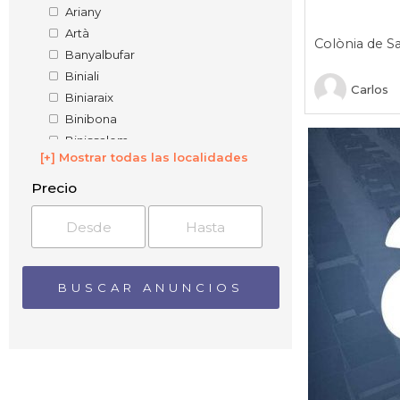
Ariany
Artà
Colònia de Sa
Banyalbufar
Biniali
Carlos
Biniaraix
Binibona
Binissalem
[+] Mostrar todas las localidades
Búger
Bunyola
Precio
Caimari
Cala Blanca
Cala Blava
Cala Bona
Cala de Portinatx
Cala Ferrera
Cala Figuera
Cala Galdana
Cala Llonga
Cala Mayor