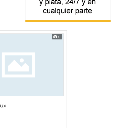
0
lux