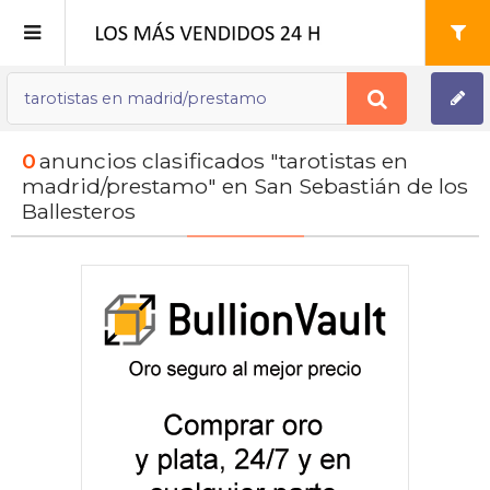
Publica tu Anuncio
0
anuncios clasificados "tarotistas en
Registro
madrid/prestamo" en San Sebastián de los
Ballesteros
Mi cuenta