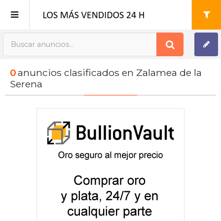
Publica tu Anuncio
0
anuncios clasificados en Zalamea de la
Registro
Serena
Mi cuenta