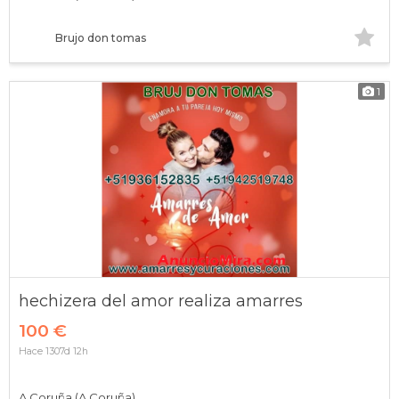
Brujo don tomas
1
hechizera del amor realiza amarres
100 €
Hace 1307d 12h
A Coruña (A Coruña)