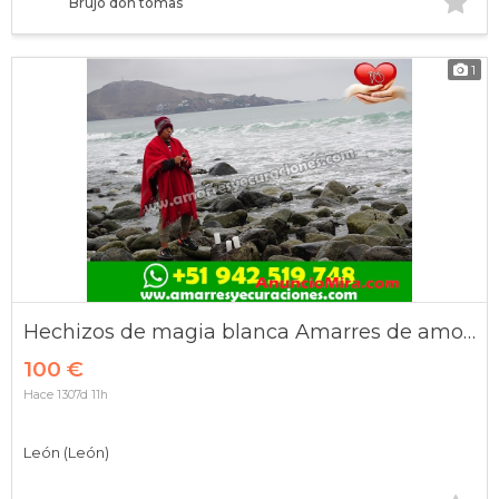
Brujo don tomas
1
Hechizos de magia blanca Amarres de amor efectivos
100 €
Hace 1307d 11h
León (León)