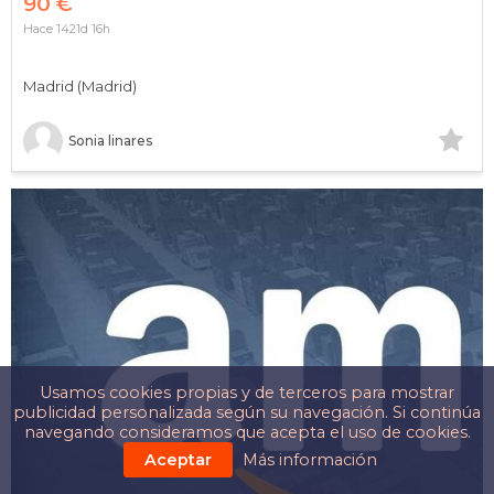
90 €
Hace 1421d 16h
Madrid (Madrid)
Sonia linares
Usamos cookies propias y de terceros para mostrar
publicidad personalizada según su navegación. Si continúa
navegando consideramos que acepta el uso de cookies.
Aceptar
Más información