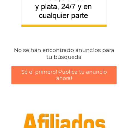
No se han encontrado anuncios para
tu búsqueda
Sé el primero! Publica tu anuncio
ahora!