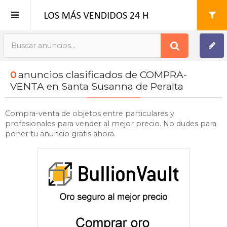
Publica tu Anuncio
0
anuncios clasificados de COMPRA-
Registro
VENTA en Santa Susanna de Peralta
Mi cuenta
Compra-venta de objetos entre particulares y
profesionales para vender al mejor precio. No dudes para
poner tu anuncio gratis ahora.