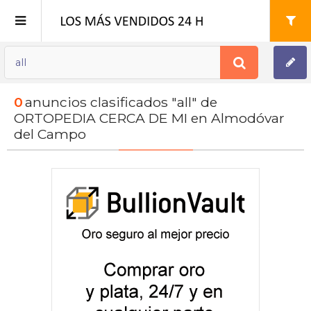
Publica tu Anuncio
0
anuncios clasificados "all" de
Registro
ORTOPEDIA CERCA DE MI en Almodóvar
del Campo
Mi cuenta