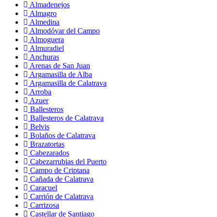
Almadenejos
Almagro
Almedina
Almodóvar del Campo
Almoguera
Almuradiel
Anchuras
Arenas de San Juan
Argamasilla de Alba
Argamasilla de Calatrava
Arroba
Azuer
Ballesteros
Ballesteros de Calatrava
Belvis
Bolaños de Calatrava
Brazatortas
Cabezarados
Cabezarrubias del Puerto
Campo de Criptana
Cañada de Calatrava
Caracuel
Carrión de Calatrava
Carrizosa
Castellar de Santiago