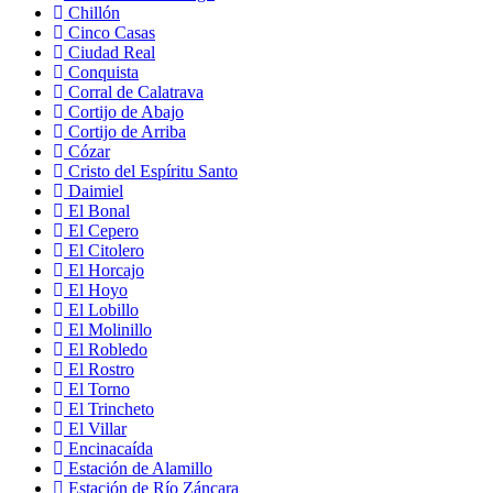
Chillón
Cinco Casas
Ciudad Real
Conquista
Corral de Calatrava
Cortijo de Abajo
Cortijo de Arriba
Cózar
Cristo del Espíritu Santo
Daimiel
El Bonal
El Cepero
El Citolero
El Horcajo
El Hoyo
El Lobillo
El Molinillo
El Robledo
El Rostro
El Torno
El Trincheto
El Villar
Encinacaída
Estación de Alamillo
Estación de Río Záncara