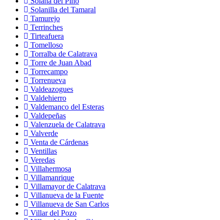
Solana del Pino
Solanilla del Tamaral
Tamurejo
Terrinches
Tirteafuera
Tomelloso
Torralba de Calatrava
Torre de Juan Abad
Torrecampo
Torrenueva
Valdeazogues
Valdehierro
Valdemanco del Esteras
Valdepeñas
Valenzuela de Calatrava
Valverde
Venta de Cárdenas
Ventillas
Veredas
Villahermosa
Villamanrique
Villamayor de Calatrava
Villanueva de la Fuente
Villanueva de San Carlos
Villar del Pozo