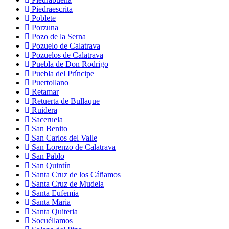
Piedraescrita
Poblete
Porzuna
Pozo de la Serna
Pozuelo de Calatrava
Pozuelos de Calatrava
Puebla de Don Rodrigo
Puebla del Príncipe
Puertollano
Retamar
Retuerta de Bullaque
Ruidera
Saceruela
San Benito
San Carlos del Valle
San Lorenzo de Calatrava
San Pablo
San Quintín
Santa Cruz de los Cáñamos
Santa Cruz de Mudela
Santa Eufemia
Santa Maria
Santa Quiteria
Socuéllamos