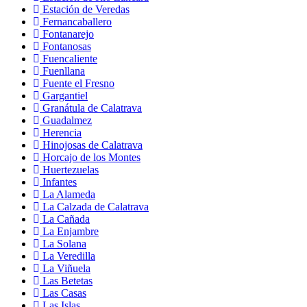
Estación de Veredas
Fernancaballero
Fontanarejo
Fontanosas
Fuencaliente
Fuenllana
Fuente el Fresno
Gargantiel
Granátula de Calatrava
Guadalmez
Herencia
Hinojosas de Calatrava
Horcajo de los Montes
Huertezuelas
Infantes
La Alameda
La Calzada de Calatrava
La Cañada
La Enjambre
La Solana
La Veredilla
La Viñuela
Las Betetas
Las Casas
Las Islas