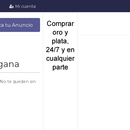
Mi cuenta
ca tu Anuncio
rgana
 No te queden sin