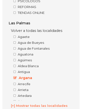
PSICÓLOGOS
REFORMAS
TIENDAS ONLINE
Las Palmas
Volver a todas las localidades
Agaete
Agua de Bueyes
Agua de Fontanales
Aguatona
Agüimes
Aldea Blanca
Antigua
Argana
Arrecife
Arrieta
Artedara
Artenara
[+] Mostrar todas las localidades
Arucas