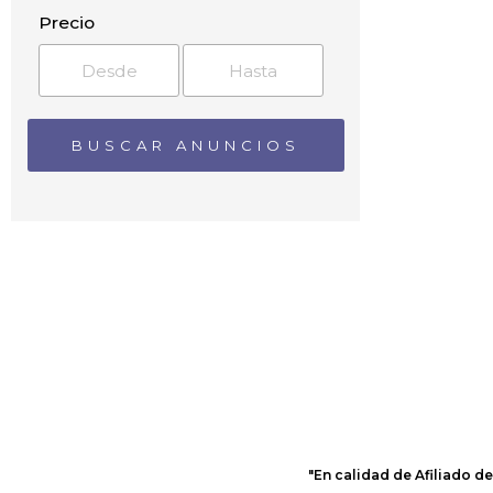
Bargeda
Precio
Betancuría
Cabo Verde
Caldereta
Caleta de Fuste
Caleta de Sebo
Cardón
Carrizal
Casablanca
Casas deTirma
Casillas de Morales
Casillas del Ángel
Castillo del Romeral
Chilegua
Cofete
Conil
Corralejo
Costa Calma
"En calidad de Afiliado d