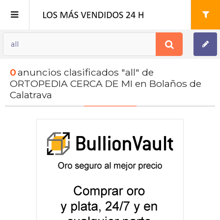
Publica tu Anuncio
0
anuncios clasificados "all" de
Registro
ORTOPEDIA CERCA DE MI en Bolaños de
Calatrava
Mi cuenta