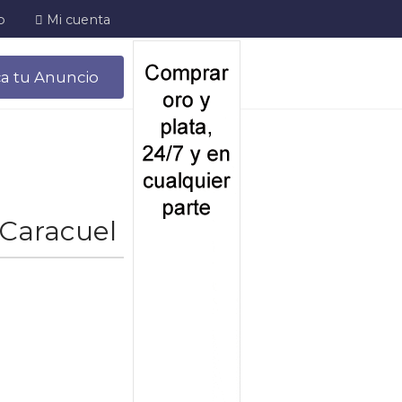
o
Mi cuenta
ca tu Anuncio
 Caracuel