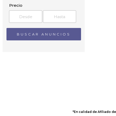
Almedíjar
Precio
Almenara
Alquerías del Niño Perdido
Altura
Andilla
Anroig
Arañuel
Araya
Ares del Maestre
Argelita
Artana
Arteas de Abajo
Artesa
Ayódar
Azuébar
Ballestar
Barracas
Begís
"En calidad de Afiliado d
Bel