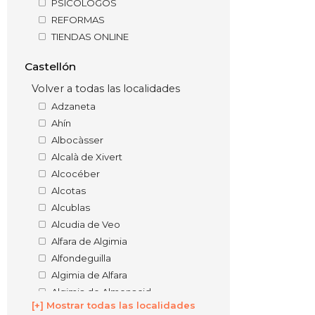
PSICÓLOGOS
REFORMAS
TIENDAS ONLINE
Castellón
Volver a todas las localidades
Adzaneta
Ahín
Albocàsser
Alcalà de Xivert
Alcocéber
Alcotas
Alcublas
Alcudia de Veo
Alfara de Algimia
Alfondeguilla
Algimia de Alfara
Algimia de Almonacid
[+] Mostrar todas las localidades
Almassora