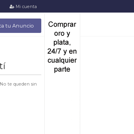
Mi cuenta
ca tu Anuncio
tí
 No te queden sin