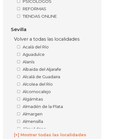
PSICÓLOGOS
REFORMAS
TIENDAS ONLINE
Sevilla
Volver a todas las localidades
Acalá del Río
Aguadulce
Alanís
Albaida del Aljarafe
Alcalá de Guadaira
Alcolea del Río
Alcornocalejo
Algámitas
Almadén de la Plata
Almargen
Almensilla
Almuédano
[+] Mostrar todas las localidades
Archidona