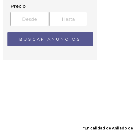
Arroyo de la Plata
Precio
Aznalcázar
Aznalcóllar
Benacazón
Bollullos de la Mitación
Bormujos
Brenes
Buitrago
Burguillos
Camas
Cañada de la Jara
Cañada del Rabadán
Cañada Rosal
Cantillana
Carmona
Carraca
Carrión de los Céspedes
Cartuja
"En calidad de Afiliado d
Casa de Megina