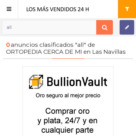
Publica tu Anuncio
0
anuncios clasificados "all" de
Registro
ORTOPEDIA CERCA DE MI en Las Navillas
Mi cuenta