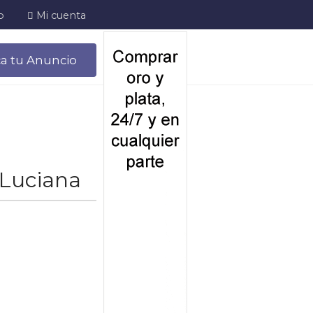
o
Mi cuenta
ca tu Anuncio
 Luciana