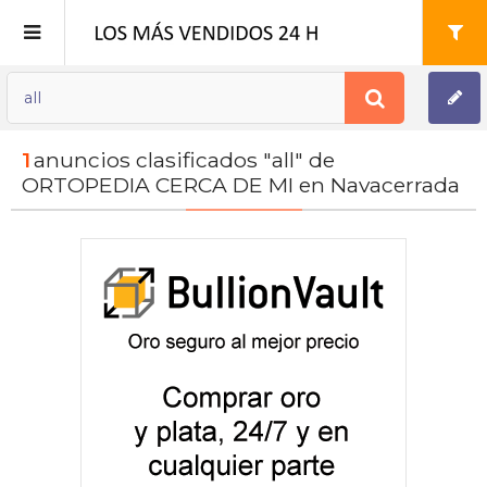
Publica tu Anuncio
1
anuncios clasificados "all" de
Registro
ORTOPEDIA CERCA DE MI en Navacerrada
Mi cuenta