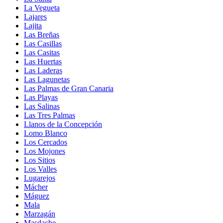
La Vegueta
Lajares
Lajita
Las Breñas
Las Casillas
Las Casitas
Las Huertas
Las Laderas
Las Lagunetas
Las Palmas de Gran Canaria
Las Playas
Las Salinas
Las Tres Palmas
Llanos de la Concepción
Lomo Blanco
Los Cercados
Los Mojones
Los Sitios
Los Valles
Lugarejos
Mácher
Máguez
Mala
Marzagán
Masdache