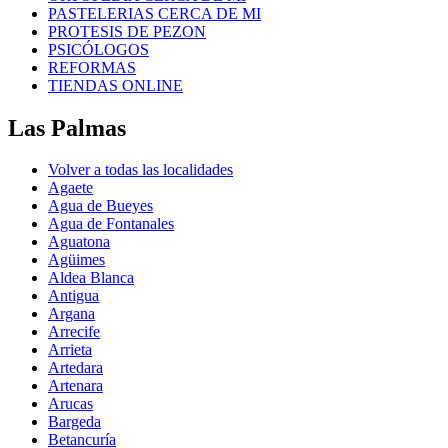
PASTELERIAS CERCA DE MI
PROTESIS DE PEZON
PSICÓLOGOS
REFORMAS
TIENDAS ONLINE
Las Palmas
Volver a todas las localidades
Agaete
Agua de Bueyes
Agua de Fontanales
Aguatona
Agüimes
Aldea Blanca
Antigua
Argana
Arrecife
Arrieta
Artedara
Artenara
Arucas
Bargeda
Betancuría