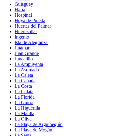
Guisguey
Haría
Hospinal
Hoya de Pineda
Huertas del Palmar
Huertecillas
Ingenio
Isla de Alegranza
Jinámar
Juan Grande
Juncalillo
La Ampuyenta
La Asomada
La Caleta
La Cañada
La Costa
La Culata
La Florida
La Guirra
La Higuerilla
La Matilla
La Oliva
La Playa de Arguineguín
La Playa de Mogán
La Santa