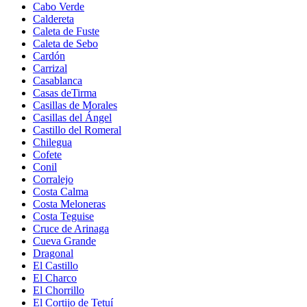
Cabo Verde
Caldereta
Caleta de Fuste
Caleta de Sebo
Cardón
Carrizal
Casablanca
Casas deTirma
Casillas de Morales
Casillas del Ángel
Castillo del Romeral
Chilegua
Cofete
Conil
Corralejo
Costa Calma
Costa Meloneras
Costa Teguise
Cruce de Arinaga
Cueva Grande
Dragonal
El Castillo
El Charco
El Chorrillo
El Cortijo de Tetuí