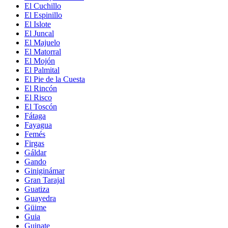
El Cuchillo
El Espinillo
El Islote
El Juncal
El Majuelo
El Matorral
El Mojón
El Palmital
El Pie de la Cuesta
El Rincón
El Risco
El Toscón
Fátaga
Fayagua
Femés
Firgas
Gáldar
Gando
Giniginámar
Gran Tarajal
Guatiza
Guayedra
Güime
Guia
Guinate