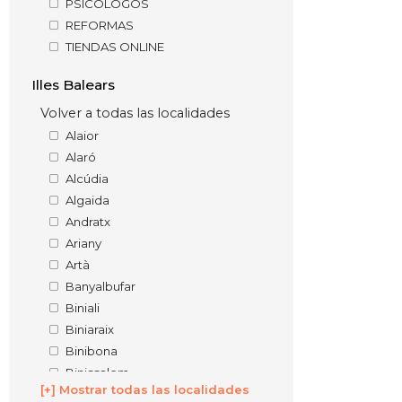
PSICÓLOGOS
REFORMAS
TIENDAS ONLINE
Illes Balears
Volver a todas las localidades
Alaior
Alaró
Alcúdia
Algaida
Andratx
Ariany
Artà
Banyalbufar
Biniali
Biniaraix
Binibona
Binissalem
[+] Mostrar todas las localidades
Búger