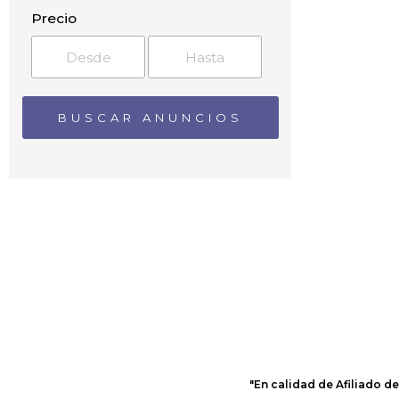
Bunyola
Precio
Caimari
Cala Blanca
Cala Blava
Cala Bona
Cala de Portinatx
Cala Ferrera
Cala Figuera
Cala Galdana
Cala Llonga
Cala Mayor
Cala Mesquida
Cala Millor
Cala Morell
Cala Murada
Cala Rajada
Cala Sahona
Cala Sant Vicenç
"En calidad de Afiliado d
Cala Santandria