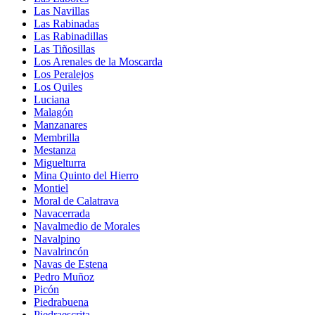
Las Navillas
Las Rabinadas
Las Rabinadillas
Las Tiñosillas
Los Arenales de la Moscarda
Los Peralejos
Los Quiles
Luciana
Malagón
Manzanares
Membrilla
Mestanza
Miguelturra
Mina Quinto del Hierro
Montiel
Moral de Calatrava
Navacerrada
Navalmedio de Morales
Navalpino
Navalrincón
Navas de Estena
Pedro Muñoz
Picón
Piedrabuena
Piedraescrita