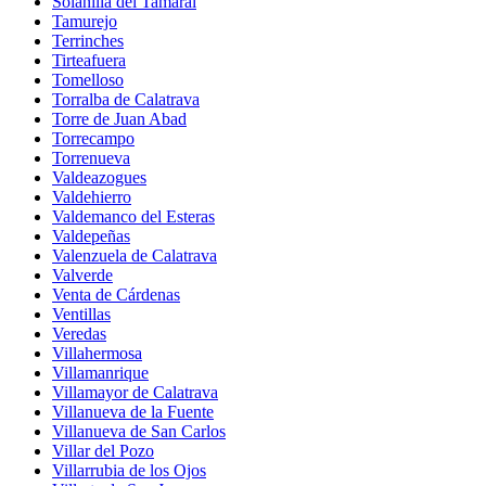
Solanilla del Tamaral
Tamurejo
Terrinches
Tirteafuera
Tomelloso
Torralba de Calatrava
Torre de Juan Abad
Torrecampo
Torrenueva
Valdeazogues
Valdehierro
Valdemanco del Esteras
Valdepeñas
Valenzuela de Calatrava
Valverde
Venta de Cárdenas
Ventillas
Veredas
Villahermosa
Villamanrique
Villamayor de Calatrava
Villanueva de la Fuente
Villanueva de San Carlos
Villar del Pozo
Villarrubia de los Ojos