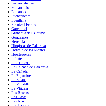
Fernancaballero
Fontanarejo
Fontanosas
Fuencaliente
Fuenllana
Fuente el Fresno
Gargantiel
Granátula de Calatrava
Guadalmez
Herencia
Hinojosas de Calatrava
Horcajo de los Montes
Huertezuelas
Infantes
La Alameda
La Calzada de Calatrava
La Cañada
La Enjambre
La Solana
La Veredilla
La Viñuela
Las Betetas
Las Casas
Las Islas
Las Labores