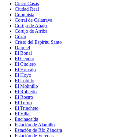
Cinco Casas
Ciudad Real
Conquista
Corral de Calatrava
Cortijo de Abajo
Cortijo de Arriba
Cózar
Cristo del Espíritu Santo
Daimiel
El Bonal
El Cepero
El Citolero
El Horcajo
El Hoyo
El Lobillo
El Molinillo
El Robledo
El Rostro
El Torno
El Trincheto
El Villar
Encinacaída
Estación de Alamillo
Estación de Río Záncara
Estación de Veredas