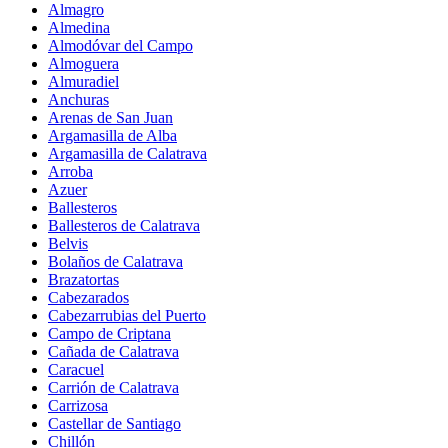
Almagro
Almedina
Almodóvar del Campo
Almoguera
Almuradiel
Anchuras
Arenas de San Juan
Argamasilla de Alba
Argamasilla de Calatrava
Arroba
Azuer
Ballesteros
Ballesteros de Calatrava
Belvis
Bolaños de Calatrava
Brazatortas
Cabezarados
Cabezarrubias del Puerto
Campo de Criptana
Cañada de Calatrava
Caracuel
Carrión de Calatrava
Carrizosa
Castellar de Santiago
Chillón