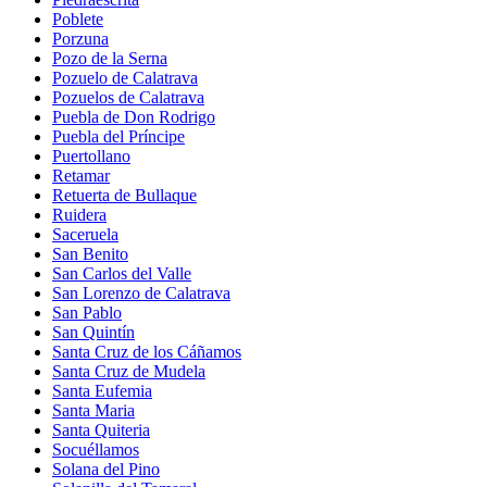
Poblete
Porzuna
Pozo de la Serna
Pozuelo de Calatrava
Pozuelos de Calatrava
Puebla de Don Rodrigo
Puebla del Príncipe
Puertollano
Retamar
Retuerta de Bullaque
Ruidera
Saceruela
San Benito
San Carlos del Valle
San Lorenzo de Calatrava
San Pablo
San Quintín
Santa Cruz de los Cáñamos
Santa Cruz de Mudela
Santa Eufemia
Santa Maria
Santa Quiteria
Socuéllamos
Solana del Pino