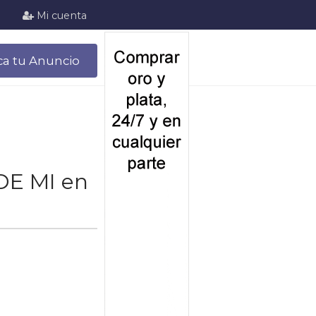
Mi cuenta
ca tu Anuncio
DE MI en