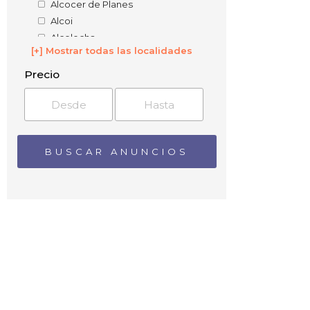
Alcocer de Planes
Alcoi
Alcolecha
[+] Mostrar todas las localidades
Alcoraya
Alcoyes
Precio
Alcudia
Alecua
Alfarería
Alfatares
Alforins
Algorfa
Algueña
Alicante
Aljau
Almafrá
Almarch
Almoradí
Almudaina
Alquerías