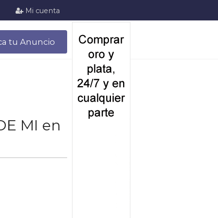
Mi cuenta
ca tu Anuncio
DE MI en