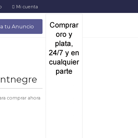
o
Mi cuenta
ca tu Anuncio
ontnegre
 para comprar ahora