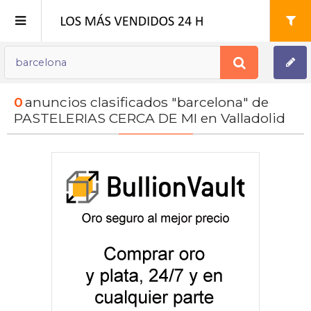
Publica tu Anuncio
0
anuncios clasificados "barcelona" de
Registro
PASTELERIAS CERCA DE MI en Valladolid
Mi cuenta