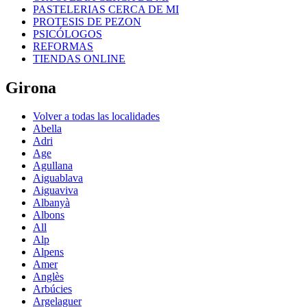
PASTELERIAS CERCA DE MI
PROTESIS DE PEZON
PSICÓLOGOS
REFORMAS
TIENDAS ONLINE
Girona
Volver a todas las localidades
Abella
Adri
Age
Agullana
Aiguablava
Aiguaviva
Albanyà
Albons
All
Alp
Alpens
Amer
Anglès
Arbúcies
Argelaguer