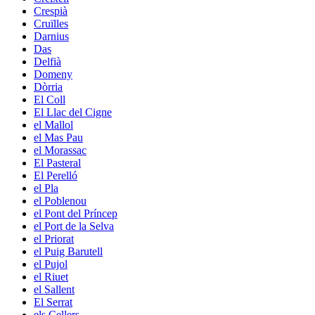
Crespià
Cruïlles
Darnius
Das
Delfià
Domeny
Dòrria
El Coll
El Llac del Cigne
el Mallol
el Mas Pau
el Morassac
El Pasteral
El Perelló
el Pla
el Poblenou
el Pont del Príncep
el Port de la Selva
el Priorat
el Puig Barutell
el Pujol
el Riuet
el Sallent
El Serrat
els Cellers