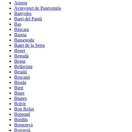
Arnera
Avinyonet de Puigventós
Banyoles
Barri del Pantà
Bas
Bàscara
Baseia
Bassegoda
Batet de la Serra
Beget
Begudà
Begur
Bellavista
Besalú
Bescanó
Beuda
Biert
Biure
Blanes
Bolvir
Bon Relax
Bonmatí
Bordils
Borgonyà
Borrassà