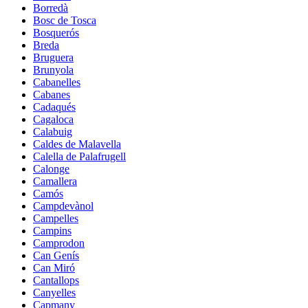
Borredà
Bosc de Tosca
Bosquerós
Breda
Bruguera
Brunyola
Cabanelles
Cabanes
Cadaqués
Cagaloca
Calabuig
Caldes de Malavella
Calella de Palafrugell
Calonge
Camallera
Camós
Campdevànol
Campelles
Campins
Camprodon
Can Genís
Can Miró
Cantallops
Canyelles
Capmany