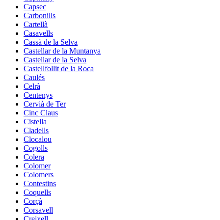
Capsec
Carbonills
Cartellà
Casavells
Cassà de la Selva
Castellar de la Muntanya
Castellar de la Selva
Castellfollit de la Roca
Caulés
Celrà
Centenys
Cervià de Ter
Cinc Claus
Cistella
Cladells
Clocalou
Cogolls
Colera
Colomer
Colomers
Contestins
Coquells
Corçà
Corsavell
Creixell