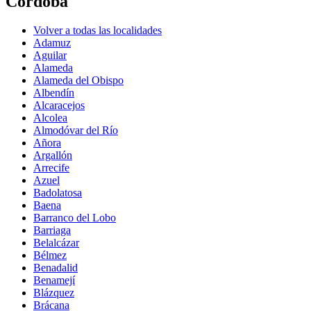
Córdoba
Volver a todas las localidades
Adamuz
Aguilar
Alameda
Alameda del Obispo
Albendín
Alcaracejos
Alcolea
Almodóvar del Río
Añora
Argallón
Arrecife
Azuel
Badolatosa
Baena
Barranco del Lobo
Barriaga
Belalcázar
Bélmez
Benadalid
Benamejí
Blázquez
Brácana