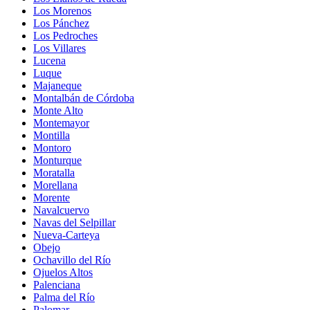
Los Morenos
Los Pánchez
Los Pedroches
Los Villares
Lucena
Luque
Majaneque
Montalbán de Córdoba
Monte Alto
Montemayor
Montilla
Montoro
Monturque
Moratalla
Morellana
Morente
Navalcuervo
Navas del Selpillar
Nueva-Carteya
Obejo
Ochavillo del Río
Ojuelos Altos
Palenciana
Palma del Río
Palomar