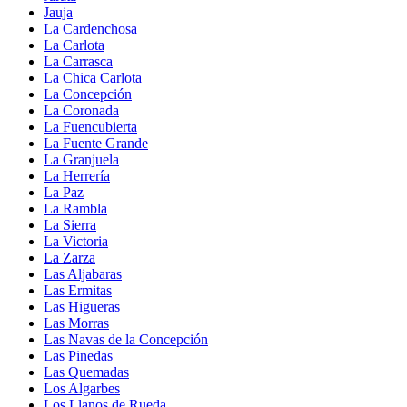
Jauja
La Cardenchosa
La Carlota
La Carrasca
La Chica Carlota
La Concepción
La Coronada
La Fuencubierta
La Fuente Grande
La Granjuela
La Herrería
La Paz
La Rambla
La Sierra
La Victoria
La Zarza
Las Aljabaras
Las Ermitas
Las Higueras
Las Morras
Las Navas de la Concepción
Las Pinedas
Las Quemadas
Los Algarbes
Los Llanos de Rueda