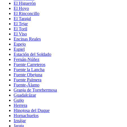
El Higuerón
El Hoyo
El Rinconcillo
El Tarajal
El Tejar
El Toril
El Viso
Encinas Reales
Espejo
Espiel
Estación del Soldado
Fernán-Núñez
Fuente Carreteros
Fuente la Lancha
Fuente Obejuna
Fuente Palmera
Fuente-Álamo
Granja de Torrehermosa
Guadalcázar
Guijo
Herrera
Hinojosa del Duque
Hornachuelos
Iznájar
Jarata