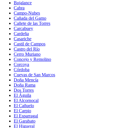
Bujalance
Cabra
Campo-Nubes
Cañada del Gamo
Cañete de las Torres
Carcabuey
Cardeña
Casariche
Castil de Campos
Castro del Río
Cerro Muriano
Concejo y Remolino
Corcoya
Córdoba
Cuevas de San Marcos
Doña Mencía
Doña Rama
Dos Torres
El Águila
El Alcornocal
El Cañuelo
El Carpio
El Esparragal
El Garabato
El Higueral