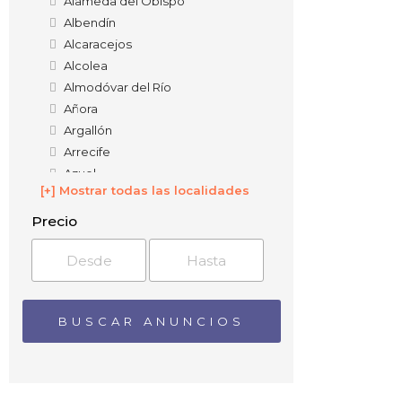
Alameda del Obispo
Albendín
Alcaracejos
Alcolea
Almodóvar del Río
Añora
Argallón
Arrecife
Azuel
[+] Mostrar todas las localidades
Badolatosa
Baena
Precio
Barranco del Lobo
Barriaga
Belalcázar
Bélmez
Benadalid
Benamejí
Blázquez
Brácana