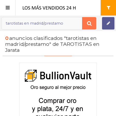
Publica tu Anuncio
0
anuncios clasificados "tarotistas en
Registro
madrid/prestamo" de TAROTISTAS en
Jarata
Mi cuenta