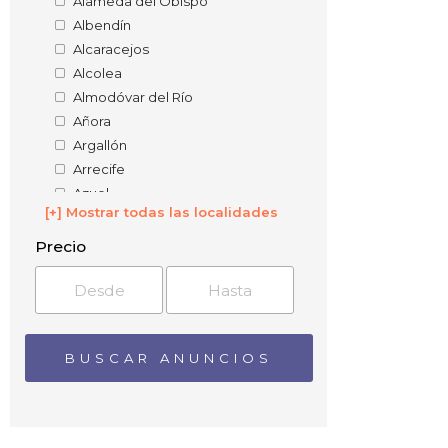
Alameda del Obispo
Albendín
Alcaracejos
Alcolea
Almodóvar del Río
Añora
Argallón
Arrecife
Azuel
[+] Mostrar todas las localidades
Badolatosa
Baena
Precio
Barranco del Lobo
Barriaga
Belalcázar
Bélmez
Benadalid
Benamejí
Blázquez
Brácana