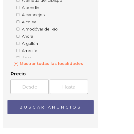
Alameda del Obispo
Albendín
Alcaracejos
Alcolea
Almodóvar del Río
Añora
Argallón
Arrecife
Azuel
[+] Mostrar todas las localidades
Badolatosa
Baena
Precio
Barranco del Lobo
Barriaga
Belalcázar
Bélmez
Benadalid
Benamejí
Blázquez
Brácana