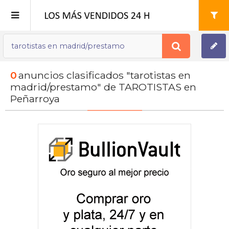
Publica tu Anuncio
0
anuncios clasificados "tarotistas en
Registro
madrid/prestamo" de TAROTISTAS en
Peñarroya
Mi cuenta