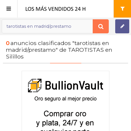
Publica tu Anuncio
0
anuncios clasificados "tarotistas en
Registro
madrid/prestamo" de TAROTISTAS en
Silillos
Mi cuenta