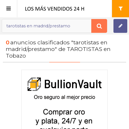
Publica tu Anuncio
0
anuncios clasificados "tarotistas en
Registro
madrid/prestamo" de TAROTISTAS en
Tobazo
Mi cuenta