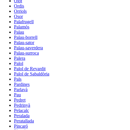
Olot
Ordis
Orriols
Osor
Palafrugell
Palamós
Palau
Palau-borrell
Palau-sator
Palau-saverdera
Palau-surroca
Palera
Palol
Palol de Revardit
Palol de Sabaldòria
Pals
Pardines
Parlavà
Pau
Pedret
Pedrinyà
Pelacalç
Peralada
Peratallada
Pincaró