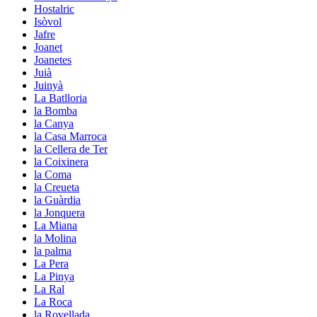
Hostalric
Isòvol
Jafre
Joanet
Joanetes
Juià
Juinyà
La Batlloria
la Bomba
la Canya
la Casa Marroca
la Cellera de Ter
la Coixinera
la Coma
la Creueta
la Guàrdia
la Jonquera
La Miana
la Molina
la palma
La Pera
La Pinya
La Ral
La Roca
la Rovellada