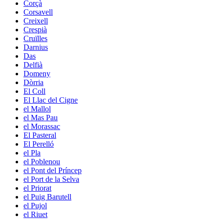
Corçà
Corsavell
Creixell
Crespià
Cruïlles
Darnius
Das
Delfià
Domeny
Dòrria
El Coll
El Llac del Cigne
el Mallol
el Mas Pau
el Morassac
El Pasteral
El Perelló
el Pla
el Poblenou
el Pont del Príncep
el Port de la Selva
el Priorat
el Puig Barutell
el Pujol
el Riuet