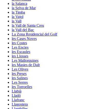
la Salanca
la Selva de Mar
la Timba
la Vajol
la Vall
la Vall de Santa Creu
la Vall del Bac
La Zona Residencial del Golf
les Cases Noves
les Costes
Les Encies
les Escaules
les Llosses
Les Mallorquines
les Masies de Dalt
Les Olives
les Preses
les Salines
Les Serres
les Torroelles
Llabià
Lladó
Llafranc
Llagostera
Llambilles