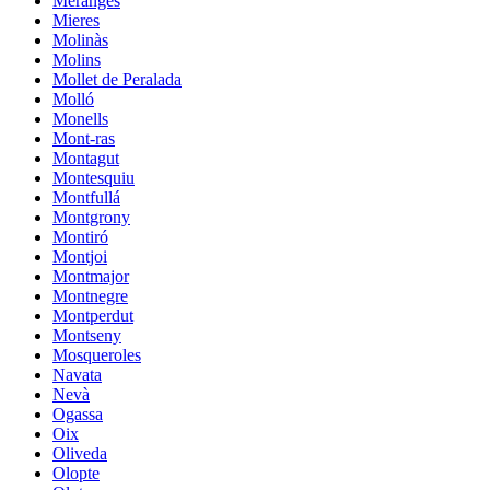
Meranges
Mieres
Molinàs
Molins
Mollet de Peralada
Molló
Monells
Mont-ras
Montagut
Montesquiu
Montfullá
Montgrony
Montiró
Montjoi
Montmajor
Montnegre
Montperdut
Montseny
Mosqueroles
Navata
Nevà
Ogassa
Oix
Oliveda
Olopte