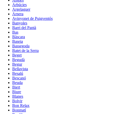
Anglès
Arbúcies
Argelaguer
Arnera
Avinyonet de Puigventós
Banyoles
Barri del Pantà
Bas
Bàscara
Baseia
Bassegoda
Batet de la Serra
Beget
Begudà
Begur
Bellavista
Besalú
Bescanó
Beuda
Biert
Biure
Blanes
Bolvir
Bon Relax
Bonmatí