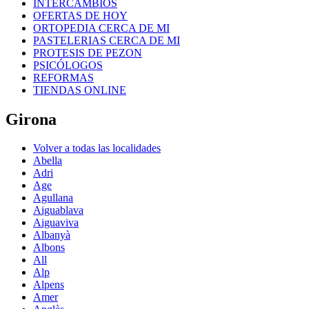
INTERCAMBIOS
OFERTAS DE HOY
ORTOPEDIA CERCA DE MI
PASTELERIAS CERCA DE MI
PROTESIS DE PEZON
PSICÓLOGOS
REFORMAS
TIENDAS ONLINE
Girona
Volver a todas las localidades
Abella
Adri
Age
Agullana
Aiguablava
Aiguaviva
Albanyà
Albons
All
Alp
Alpens
Amer