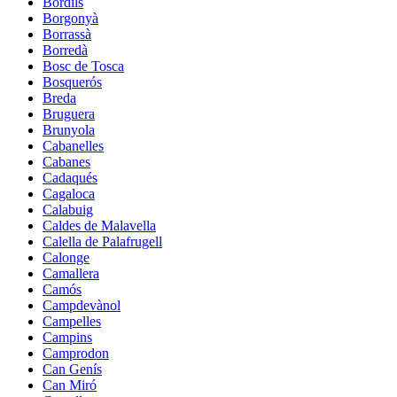
Bordils
Borgonyà
Borrassà
Borredà
Bosc de Tosca
Bosquerós
Breda
Bruguera
Brunyola
Cabanelles
Cabanes
Cadaqués
Cagaloca
Calabuig
Caldes de Malavella
Calella de Palafrugell
Calonge
Camallera
Camós
Campdevànol
Campelles
Campins
Camprodon
Can Genís
Can Miró