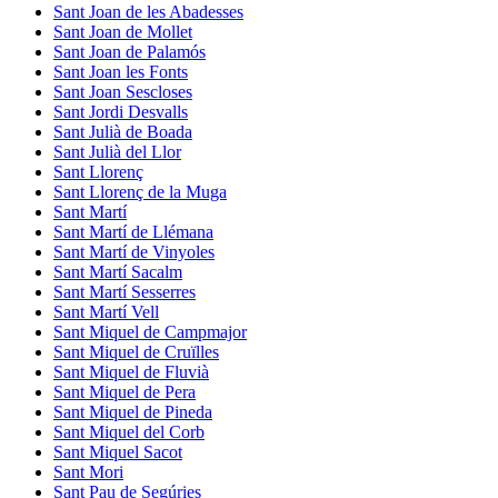
Sant Joan de les Abadesses
Sant Joan de Mollet
Sant Joan de Palamós
Sant Joan les Fonts
Sant Joan Sescloses
Sant Jordi Desvalls
Sant Julià de Boada
Sant Julià del Llor
Sant Llorenç
Sant Llorenç de la Muga
Sant Martí
Sant Martí de Llémana
Sant Martí de Vinyoles
Sant Martí Sacalm
Sant Martí Sesserres
Sant Martí Vell
Sant Miquel de Campmajor
Sant Miquel de Cruïlles
Sant Miquel de Fluvià
Sant Miquel de Pera
Sant Miquel de Pineda
Sant Miquel del Corb
Sant Miquel Sacot
Sant Mori
Sant Pau de Segúries