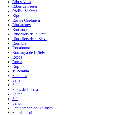
Ribes Altes
Ribes de Freser
Riells i Viabrea
Ripoll
Riu de Cerdanya
Riudarenes
Riudaura
Riudellots de la Creu
Riudellots de la Selva
Riumors
Rocabruna
Romanyà de la Selva
Roses
Rupià
Rupit
sa Perafita
Sadernes
Saga
Saldet
Sales de Llierca
Salitja
Salt
Saltor
San Esteban de Guialbes
San Sadurní