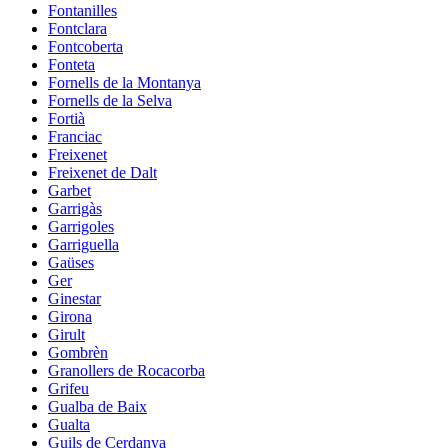
Fontanilles
Fontclara
Fontcoberta
Fonteta
Fornells de la Montanya
Fornells de la Selva
Fortià
Franciac
Freixenet
Freixenet de Dalt
Garbet
Garrigàs
Garrigoles
Garriguella
Gaüses
Ger
Ginestar
Girona
Girult
Gombrèn
Granollers de Rocacorba
Grifeu
Gualba de Baix
Gualta
Guils de Cerdanya