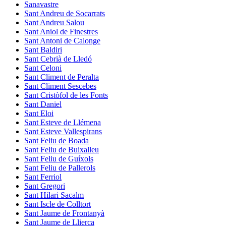
Sanavastre
Sant Andreu de Socarrats
Sant Andreu Salou
Sant Aniol de Finestres
Sant Antoni de Calonge
Sant Baldiri
Sant Cebrià de Lledó
Sant Celoni
Sant Climent de Peralta
Sant Climent Sescebes
Sant Cristòfol de les Fonts
Sant Daniel
Sant Eloi
Sant Esteve de Llémena
Sant Esteve Vallespirans
Sant Feliu de Boada
Sant Feliu de Buixalleu
Sant Feliu de Guíxols
Sant Feliu de Pallerols
Sant Ferriol
Sant Gregori
Sant Hilari Sacalm
Sant Iscle de Colltort
Sant Jaume de Frontanyà
Sant Jaume de Llierca