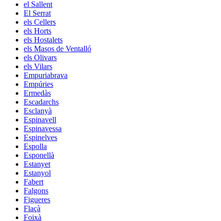
el Sallent
El Serrat
els Cellers
els Horts
els Hostalets
els Masos de Ventalló
els Olivars
els Vilars
Empuriabrava
Empúries
Ermedàs
Escadarchs
Esclanyà
Espinavell
Espinavessa
Espinelves
Espolla
Esponellà
Estanyet
Estanyol
Fabert
Falgons
Figueres
Flaçà
Foixà