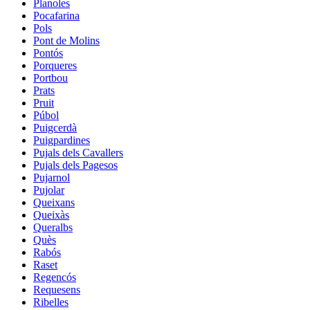
Planoles
Pocafarina
Pols
Pont de Molins
Pontós
Porqueres
Portbou
Prats
Pruit
Púbol
Puigcerdà
Puigpardines
Pujals dels Cavallers
Pujals dels Pagesos
Pujarnol
Pujolar
Queixans
Queixàs
Queralbs
Quès
Rabós
Raset
Regencós
Requesens
Ribelles