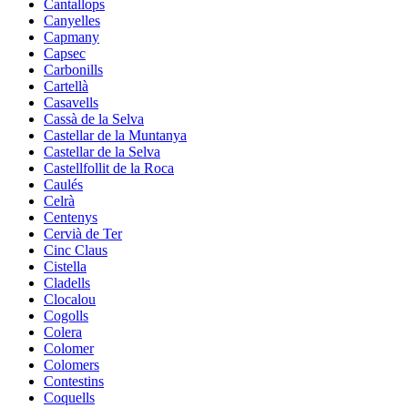
Cantallops
Canyelles
Capmany
Capsec
Carbonills
Cartellà
Casavells
Cassà de la Selva
Castellar de la Muntanya
Castellar de la Selva
Castellfollit de la Roca
Caulés
Celrà
Centenys
Cervià de Ter
Cinc Claus
Cistella
Cladells
Clocalou
Cogolls
Colera
Colomer
Colomers
Contestins
Coquells