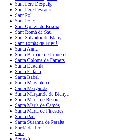
Sant Pere Despuig
Sant Pere Pescador
Sant Pol
Sant Ponç
Sant Quirze de Besora
Sant Romà de Sau
Sant Salvador de Bianya
Sant Tomàs de Fluvià
Santa Anna
Santa Bàrbara de Pruneres
Santa Coloma de Farners
Santa Eugènia
Santa Eulàlia
Santa Isabel
Santa Magdalena
Santa Margarida
Santa Margarida de Bianya
Santa Maria de Besora
Santa María de Camós
Santa Maria de Finestres
Santa Pau
Santa Susanna de Peralta
Sarrià de Ter
Saus
Serinyà