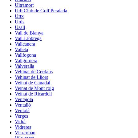
Ultramort
Urb.Club de Golf Peralada
Urtx
Urús
Usall
Vall de Bianya
Vall-Llobrega
Vallcanera
Valleta
Vallfogona
Vallgornera
Valveralla
Vehinat de Cerdans
Vehinat de Lliors
Veïnat de Canadal
Veïnat de Mont-roig
Veïnat de Ricardell
Ventajola
Ventalló
Ventolà
Verges
Vidrà
Vidreres
Vila-robau