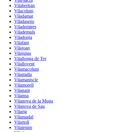
Vila-sacra
Vilabertran
Vilacolum
Viladamat
Viladasens
Vilademires
Vilademuls
Viladonja
Vilafant
Vilajoan
Vilajuïga
Vilallonga de Ter
Vilallovent
Vilamacolum
Vilamalla
Vilamaniscle
Vilamorell
Vilanant
Vilanna
Vilanova de la Muga
Vilanova de Sau
Vilarig
Vilarnadal
Vilartolí
Vilatenim