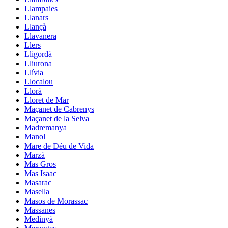
Llampaies
Llanars
Llançà
Llavanera
Llers
Lligordà
Lliurona
Llívia
Llocalou
Llorà
Lloret de Mar
Maçanet de Cabrenys
Maçanet de la Selva
Madremanya
Manol
Mare de Déu de Vida
Marzà
Mas Gros
Mas Isaac
Masarac
Masella
Masos de Morassac
Massanes
Medinyà