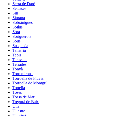
Serra de Daró
Setcases
Sils
Siurana
Sobrànigues
Solíus
Sora
Soriguerola
Sous
Susqueda
Tamariu
Tapis
Taravaus
Terrades
Tonyà
Torremirona
Torroella de Fluvià
Torroella de Montgrí
Tortellà
Toses
Tossa de Mar
Tregurà de Baix
Ullà
Ullastre
Ullastret