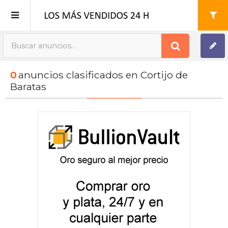
Publica tu Anuncio
0
anuncios clasificados en Cortijo de
Registro
Baratas
Mi cuenta