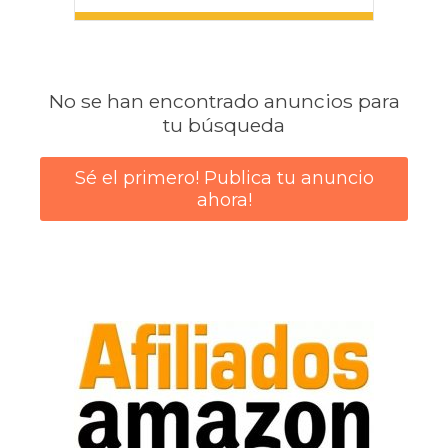
No se han encontrado anuncios para
tu búsqueda
Sé el primero! Publica tu anuncio
ahora!