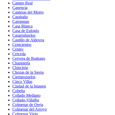
Campo Real
Canencia
Canteras del Morro
Carabaña
Carranque
Casa Blanca
Casa de Eulogio
Casarrubuelos
Castillo de Aldovea
Cenicientos
Centro
Cerceda
Cervera de Buitrago
Chapinería
Chinchón
Chozas de la Sierra
Ciempozuelos
Cinco Villas
Ciudad de la Imagen
Cobeña
Collado Mediano
Collado-Villalba
Colmenar de Oreja
Colmenar del Arroyo
Colmenar Viejo