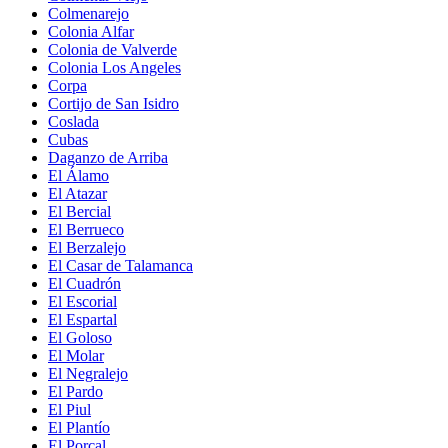
Colmenarejo
Colonia Alfar
Colonia de Valverde
Colonia Los Angeles
Corpa
Cortijo de San Isidro
Coslada
Cubas
Daganzo de Arriba
El Álamo
El Atazar
El Bercial
El Berrueco
El Berzalejo
El Casar de Talamanca
El Cuadrón
El Escorial
El Espartal
El Goloso
El Molar
El Negralejo
El Pardo
El Piul
El Plantío
El Porcal