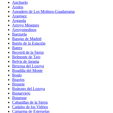
Anchuelo
Aoslos
Apeadero de Los Molinos-Guadarrama
Aranjuez
Arganda
Arroyo Meaques
Arroyomolinos
Baezuela
Barajas de Madrid
Barrio de la Estación
Batres
Becerril de la Sierra
Belmonte de Tajo
Belvis de Jarama
Berzosa del Lozoya
Boadilla del Monte
Boalo
Braojos
Brunete
Buitrago del Lozoya
Bustarviejo
Butarque
Cabanillas de la Sierra
Cadalso de los Vidrios
Camarma de Esteruelas