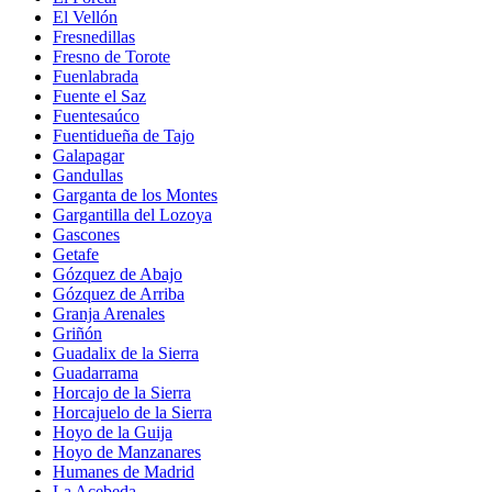
El Vellón
Fresnedillas
Fresno de Torote
Fuenlabrada
Fuente el Saz
Fuentesaúco
Fuentidueña de Tajo
Galapagar
Gandullas
Garganta de los Montes
Gargantilla del Lozoya
Gascones
Getafe
Gózquez de Abajo
Gózquez de Arriba
Granja Arenales
Griñón
Guadalix de la Sierra
Guadarrama
Horcajo de la Sierra
Horcajuelo de la Sierra
Hoyo de la Guija
Hoyo de Manzanares
Humanes de Madrid
La Acebeda