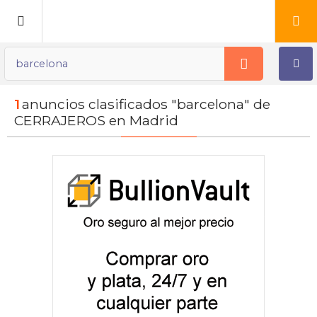
Publica tu Anuncio
1
anuncios clasificados "barcelona" de
Registro
CERRAJEROS en Madrid
Mi cuenta